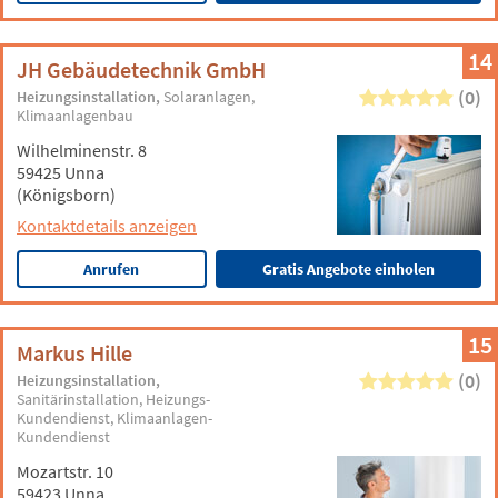
14
JH Gebäudetechnik GmbH
(0)
Heizungsinstallation
Solaranlagen
Klimaanlagenbau
Wilhelminenstr. 8
59425 Unna
(Königsborn)
Kontaktdetails anzeigen
Anrufen
Gratis Angebote einholen
15
Markus Hille
(0)
Heizungsinstallation
Sanitärinstallation
Heizungs-
Kundendienst
Klimaanlagen-
Kundendienst
Mozartstr. 10
59423 Unna