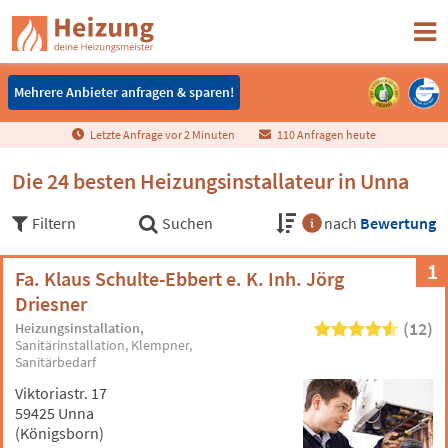
Mehrere Anbieter anfragen & sparen!
Mehrere Anbieter anfragen & sparen!
Letzte Anfrage vor
2
Minuten
110 Anfragen heute
Die 24 besten Heizungsinstallateur in Unna
Filtern
Suchen
nach
Bewertung
1
Fa. Klaus Schulte-Ebbert e. K. Inh. Jörg
Driesner
(12)
Heizungsinstallation
Sanitärinstallation
Klempner
Sanitärbedarf
Viktoriastr. 17
59425 Unna
(Königsborn)