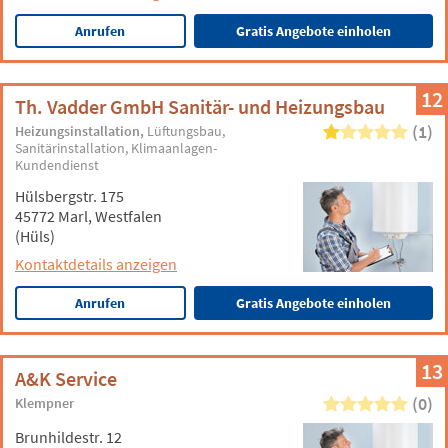
Anrufen
Gratis Angebote einholen
12
Th. Vadder GmbH Sanitär- und Heizungsbau
(1)
Heizungsinstallation
Lüftungsbau
Sanitärinstallation
Klimaanlagen-
Kundendienst
Hülsbergstr. 175
45772 Marl, Westfalen
(Hüls)
Kontaktdetails anzeigen
Anrufen
Gratis Angebote einholen
13
A&K Service
(0)
Klempner
Brunhildestr. 12