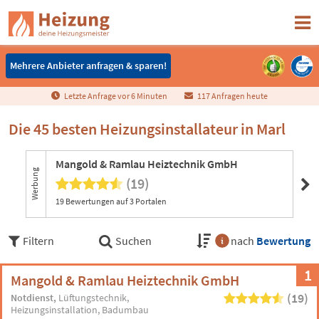
Mehrere Anbieter anfragen & sparen!
Mehrere Anbieter anfragen & sparen!
Letzte Anfrage vor
6
Minuten
117 Anfragen heute
Die 45 besten Heizungsinstallateur in Marl
Mangold & Ramlau Heiztechnik GmbH
Gr
Werbung
(19)
19 Bewertungen auf 3 Portalen
Filtern
Suchen
nach
Bewertung
1
Mangold & Ramlau Heiztechnik GmbH
(19)
Notdienst
Lüftungstechnik
Heizungsinstallation
Badumbau