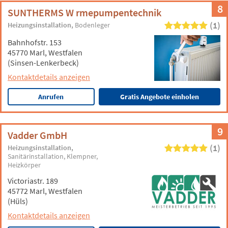
8
SUNTHERMS W rmepumpentechnik
(1)
Heizungsinstallation
Bodenleger
Bahnhofstr. 153
45770 Marl, Westfalen
(Sinsen-Lenkerbeck)
Kontaktdetails anzeigen
Anrufen
Gratis Angebote einholen
9
Vadder GmbH
(1)
Heizungsinstallation
Sanitärinstallation
Klempner
Heizkörper
Victoriastr. 189
45772 Marl, Westfalen
(Hüls)
Kontaktdetails anzeigen