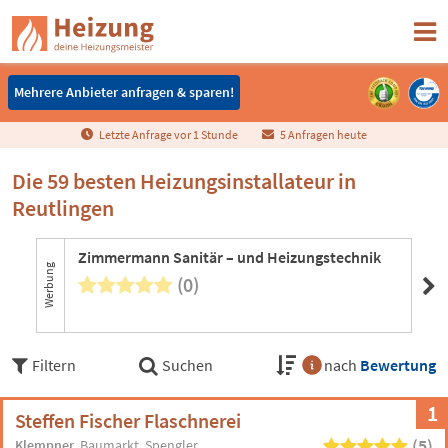
Mehrere Anbieter anfragen & sparen!
Mehrere Anbieter anfragen & sparen!
Letzte Anfrage vor
1
Stunde
5 Anfragen heute
Die 59 besten Heizungsinstallateur in
Reutlingen
Zimmermann Sanitär – und Heizungstechnik
EN
Werbung
(0)
Filtern
Suchen
nach
Bewertung
1
Steffen Fischer Flaschnerei
(5)
Klempner
Baumarkt
Spengler