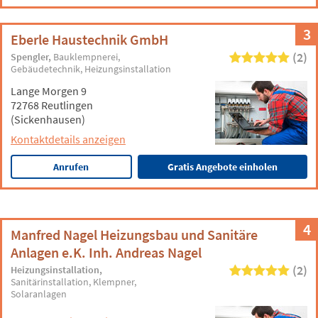
3
Eberle Haustechnik GmbH
(2)
Spengler
Bauklempnerei
Gebäudetechnik
Heizungsinstallation
Lange Morgen 9
72768 Reutlingen
(Sickenhausen)
Kontaktdetails anzeigen
Anrufen
Gratis Angebote einholen
4
Manfred Nagel Heizungsbau und Sanitäre
Anlagen e.K. Inh. Andreas Nagel
(2)
Heizungsinstallation
Sanitärinstallation
Klempner
Solaranlagen