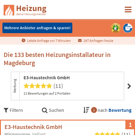
Mehrere Anbieter anfragen & sparen!
Mehrere Anbieter anfragen & sparen!
Letzte Anfrage vor
7
Minuten
247 Anfragen heute
Die 133 besten Heizungsinstallateur in
Magdeburg
E3-Haustechnik GmbH
DA
Werbung
(11)
11 Bewertungen auf 2 Portalen
Filtern
Suchen
nach
Bewertung
1
E3-Haustechnik GmbH
(11)
Wärmepumpe
Vaillant