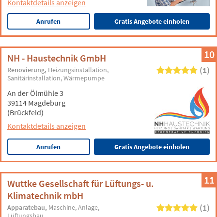
Kontaktdetails anzeigen
Anrufen
Gratis Angebote einholen
10
NH - Haustechnik GmbH
(1)
Renovierung
Heizungsinstallation
Sanitärinstallation
Wärmepumpe
An der Ölmühle 3
39114 Magdeburg
(Brückfeld)
Kontaktdetails anzeigen
Anrufen
Gratis Angebote einholen
11
Wuttke Gesellschaft für Lüftungs- u.
Klimatechnik mbH
(1)
Apparatebau
Maschine
Anlage
Lüftungsbau