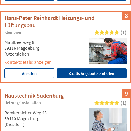
8
Hans-Peter Reinhardt Heizungs- und
Lüftungsbau
(1)
Klempner
Maulbeerweg 6
39116 Magdeburg
(Ottersleben)
Kontaktdetails anzeigen
Anrufen
Gratis Angebote einholen
9
Haustechnik Sudenburg
(1)
Heizungsinstallation
Remkersleber Weg 43
39110 Magdeburg
(Diesdorf)