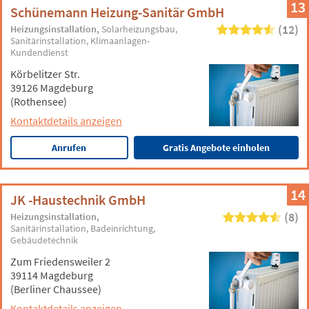
13
Schünemann Heizung-Sanitär GmbH
(12)
Heizungsinstallation
Solarheizungsbau
Sanitärinstallation
Klimaanlagen-
Kundendienst
Körbelitzer Str.
39126 Magdeburg
(Rothensee)
Kontaktdetails anzeigen
Anrufen
Gratis Angebote einholen
14
JK -Haustechnik GmbH
(8)
Heizungsinstallation
Sanitärinstallation
Badeinrichtung
Gebäudetechnik
Zum Friedensweiler 2
39114 Magdeburg
(Berliner Chaussee)
Kontaktdetails anzeigen