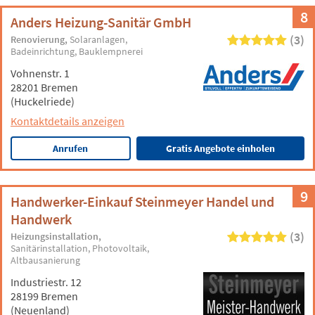
8
Anders Heizung-Sanitär GmbH
(3)
Renovierung
Solaranlagen
Badeinrichtung
Bauklempnerei
Vohnenstr. 1
28201 Bremen
(Huckelriede)
Kontaktdetails anzeigen
Anrufen
Gratis Angebote einholen
9
Handwerker-Einkauf Steinmeyer Handel und
Handwerk
(3)
Heizungsinstallation
Sanitärinstallation
Photovoltaik
Altbausanierung
Industriestr. 12
28199 Bremen
(Neuenland)