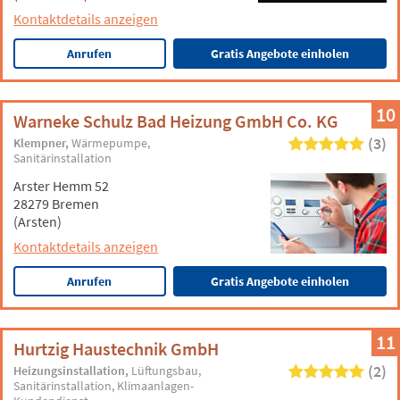
Kontaktdetails anzeigen
Anrufen
Gratis Angebote einholen
10
Warneke Schulz Bad Heizung GmbH Co. KG
(3)
Klempner
Wärmepumpe
Sanitärinstallation
Arster Hemm 52
28279 Bremen
(Arsten)
Kontaktdetails anzeigen
Anrufen
Gratis Angebote einholen
11
Hurtzig Haustechnik GmbH
(2)
Heizungsinstallation
Lüftungsbau
Sanitärinstallation
Klimaanlagen-