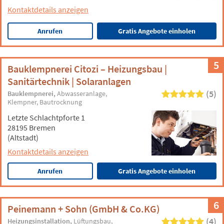
Kontaktdetails anzeigen
Anrufen
Gratis Angebote einholen
5
Bauklempnerei Citozi – Heizungsbau |
Sanitärtechnik | Solaranlagen
(5)
Bauklempnerei
Abwasseranlage
Klempner
Bautrocknung
Letzte Schlachtpforte 1
28195 Bremen
(Altstadt)
Kontaktdetails anzeigen
Anrufen
Gratis Angebote einholen
6
Peinemann + Sohn (GmbH & Co.KG)
(4)
Heizungsinstallation
Lüftungsbau