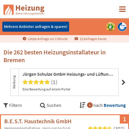
Mehrere Anbieter anfragen & sparen!
Mehrere Anbieter anfragen & sparen!
Letzte Anfrage vor
1
Minute
12 Anfragen heute
Die 262 besten Heizungsinstallateur in
Bremen
Jürgen Schulze GmbH Heizungs- und Lüftungsbau
B.
Werbung
(1)
Eine Bewertung auf einem Portal
302
Filtern
Suchen
nach
Bewertung
1
B.E.S.T. Haustechnik GmbH
(302)
Heizungsinstallation
Heizungstechnik