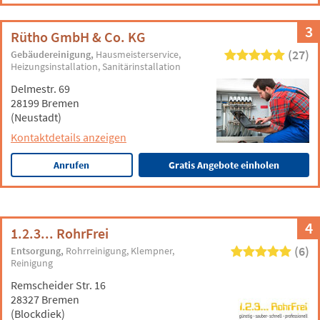
3
Rütho GmbH & Co. KG
(27)
Gebäudereinigung
Hausmeisterservice
Heizungsinstallation
Sanitärinstallation
Delmestr. 69
28199 Bremen
(Neustadt)
Kontaktdetails anzeigen
Anrufen
Gratis Angebote einholen
4
1.2.3... RohrFrei
(6)
Entsorgung
Rohrreinigung
Klempner
Reinigung
Remscheider Str. 16
28327 Bremen
(Blockdiek)