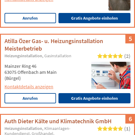
Anrufen
Gratis Angebote einholen
5
Atilla Özer Gas- u. Heizungsinstallation
Meisterbetrieb
(2)
Heizungsinstallation
Gasinstallation
Mainzer Ring 46
63075 Offenbach am Main
(Bürgel)
Kontaktdetails anzeigen
Anrufen
Gratis Angebote einholen
6
Auth Dieter Kälte und Klimatechnik GmbH
(1)
Heizungsinstallation
Klimaanlagen-
Kundendienst
Großhandel