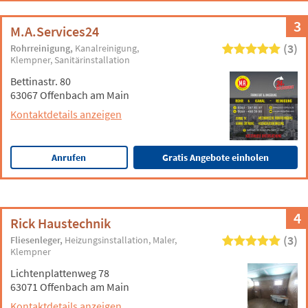
3
M.A.Services24
(3)
Rohrreinigung
Kanalreinigung
Klempner
Sanitärinstallation
Bettinastr. 80
63067 Offenbach am Main
Kontaktdetails anzeigen
Anrufen
Gratis Angebote einholen
4
Rick Haustechnik
(3)
Fliesenleger
Heizungsinstallation
Maler
Klempner
Lichtenplattenweg 78
63071 Offenbach am Main
Kontaktdetails anzeigen