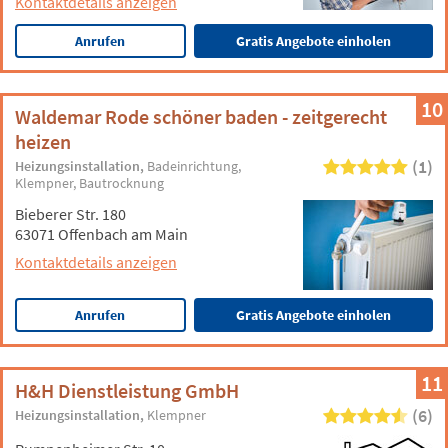
Kontaktdetails anzeigen
Anrufen
Gratis Angebote einholen
10
Waldemar Rode schöner baden - zeitgerecht
heizen
(1)
Heizungsinstallation
Badeinrichtung
Klempner
Bautrocknung
Bieberer Str. 180
63071 Offenbach am Main
Kontaktdetails anzeigen
Anrufen
Gratis Angebote einholen
11
H&H Dienstleistung GmbH
(6)
Heizungsinstallation
Klempner