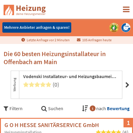
Mehrere Anbieter anfragen & sparen!
Mehrere Anbieter anfragen & sparen!
Letzte Anfrage vor
2
Minuten
105 Anfragen heute
Die 60 besten Heizungsinstallateur in
Offenbach am Main
Vodenski Installateur- und Heizungsbaumeister
Ar
Werbung
(0)
4 B
Filtern
Suchen
nach
Bewertung
1
G O H HESSE SANITÄRSERVICE GmbH
(6)
Heizungsinstallation