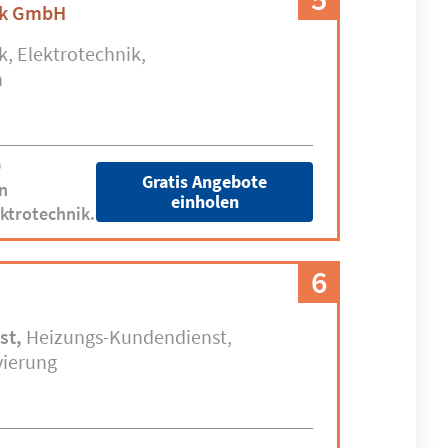
nik GmbH
k
Elektrotechnik
n
0
Gratis Angebote
n
einholen
ektrotechnik.com
6
st
Heizungs-Kundendienst
ierung