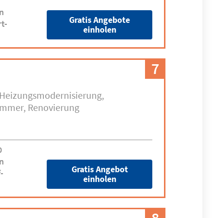
n
Gratis Angebote
t-
einholen
7
Heizungsmodernisierung
zimmer
Renovierung
0
n
Gratis Angebot
-
einholen