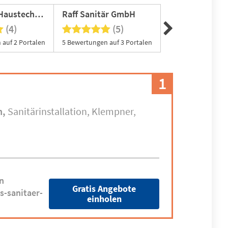
Schwaben Haustechnik GmbH
Raff Sanitär GmbH
Iconia-Hauste
(4)
(5)
(4
 auf 2 Portalen
5 Bewertungen auf 3 Portalen
1
n
Sanitärinstallation
Klempner
n
Gratis Angebote
s-sanitaer-
einholen