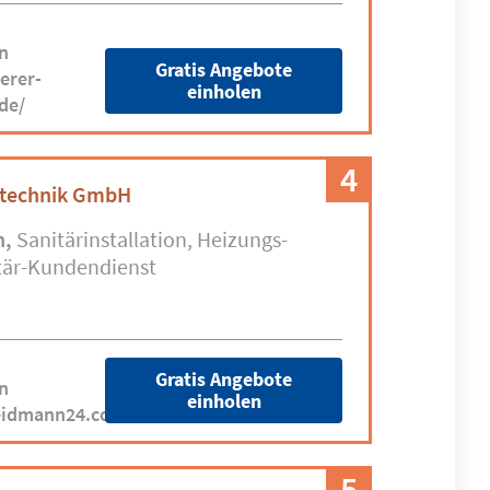
n
Gratis Angebote
erer-
einholen
de/
4
technik GmbH
n
Sanitärinstallation
Heizungs-
tär-Kundendienst
Gratis Angebote
n
einholen
eidmann24.com
5