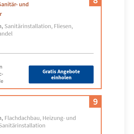
8
Sanitär- und
r
n
Sanitärinstallation
Fliesen
andel
n
Gratis Angebote
c-
einholen
de
9
n
Flachdachbau
Heizung- und
Sanitärinstallation