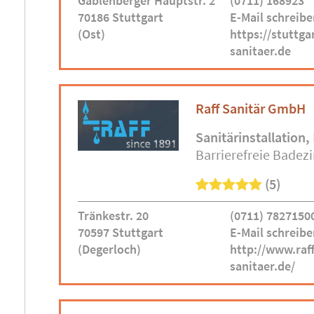
Gablenberger Hauptstr. 2
(0711) 168923
70186 Stuttgart
E-Mail schreibe
(Ost)
https://stuttgar
sanitaer.de
Raff Sanitär GmbH
Sanitärinstallation
Barrierefreie Bade
(5)
Tränkestr. 20
(0711) 7827150
70597 Stuttgart
E-Mail schreibe
(Degerloch)
http://www.raff
sanitaer.de/