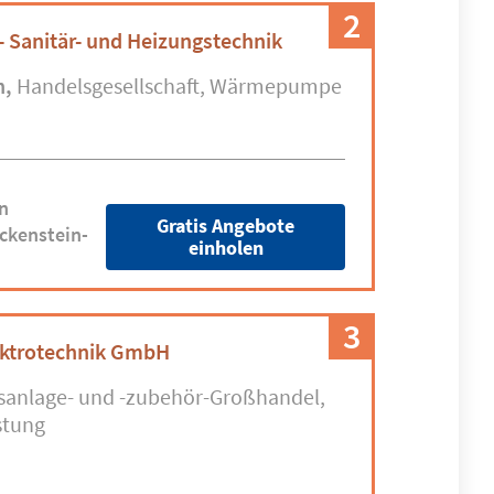
2
 Sanitär- und Heizungstechnik
n
Handelsgesellschaft
Wärmepumpe
n
Gratis Angebote
ckenstein-
einholen
3
ektrotechnik GmbH
sanlage- und -zubehör-Großhandel
stung