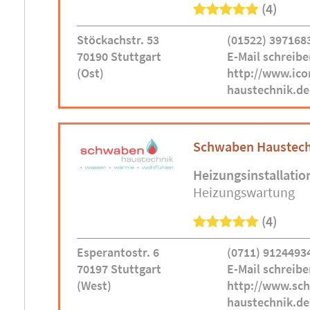
(4)
Stöckachstr. 53
(01522) 397168
70190 Stuttgart
E-Mail schreibe
(Ost)
http://www.ico
haustechnik.de
Schwaben Haustec
Heizungsinstallatio
Heizungswartung
(4)
Esperantostr. 6
(0711) 9124493
70197 Stuttgart
E-Mail schreibe
(West)
http://www.sc
haustechnik.de