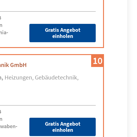
3
n
Gratis Angebot
nia-
einholen
10
hnik GmbH
n
Heizungen
Gebäudetechnik
4
n
Gratis Angebot
hwaben-
einholen