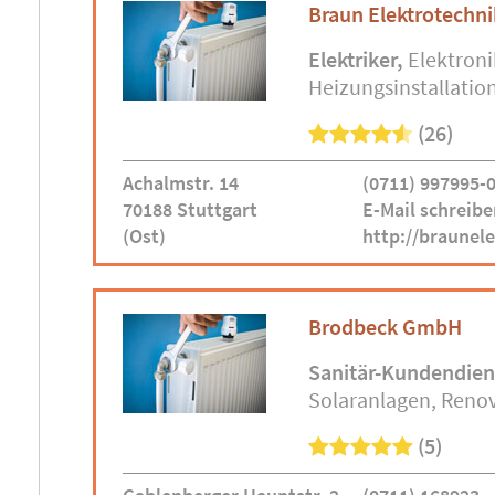
Braun Elektrotech
Elektriker
Elektroni
Heizungsinstallatio
(26)
Achalmstr. 14
(0711) 997995-
70188 Stuttgart
E-Mail schreibe
(Ost)
http://braunel
Brodbeck GmbH
Sanitär-Kundendien
Solaranlagen
Renov
(5)