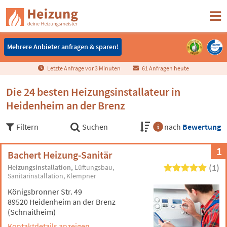
Mehrere Anbieter anfragen & sparen!
Mehrere Anbieter anfragen & sparen!
Letzte Anfrage vor
3
Minuten
61 Anfragen heute
Die 24 besten Heizungsinstallateur in
Heidenheim an der Brenz
Filtern
Suchen
nach
Bewertung
1
Bachert Heizung-Sanitär
(1)
Heizungsinstallation
Lüftungsbau
Sanitärinstallation
Klempner
Königsbronner Str. 49
89520 Heidenheim an der Brenz
(Schnaitheim)
Kontaktdetails anzeigen