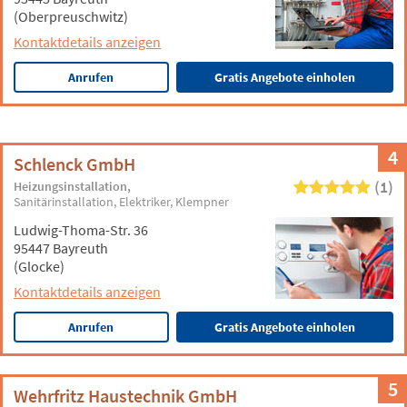
(Oberpreuschwitz)
Kontaktdetails anzeigen
Anrufen
Gratis Angebote einholen
4
Schlenck GmbH
(1)
Heizungsinstallation
Sanitärinstallation
Elektriker
Klempner
Ludwig-Thoma-Str. 36
95447 Bayreuth
(Glocke)
Kontaktdetails anzeigen
Anrufen
Gratis Angebote einholen
5
Wehrfritz Haustechnik GmbH