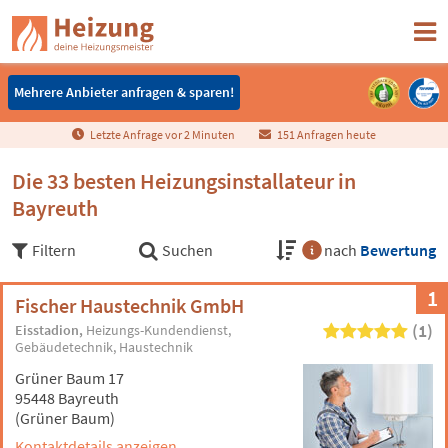
Mehrere Anbieter anfragen & sparen!
Mehrere Anbieter anfragen & sparen!
Letzte Anfrage vor
2
Minuten
151 Anfragen heute
Die 33 besten Heizungsinstallateur in
Bayreuth
Filtern
Suchen
nach
Bewertung
1
Fischer Haustechnik GmbH
(1)
Eisstadion
Heizungs-Kundendienst
Gebäudetechnik
Haustechnik
Grüner Baum 17
95448 Bayreuth
(Grüner Baum)
Kontaktdetails anzeigen