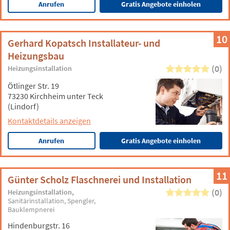
Anrufen
Gratis Angebote einholen
10
Gerhard Kopatsch Installateur- und
Heizungsbau
(0)
Heizungsinstallation
Ötlinger Str. 19
73230 Kirchheim unter Teck
(Lindorf)
Kontaktdetails anzeigen
Anrufen
Gratis Angebote einholen
11
Günter Scholz Flaschnerei und Installation
(0)
Heizungsinstallation
Sanitärinstallation
Spengler
Bauklempnerei
Hindenburgstr. 16