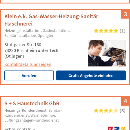
3
Klein e.k. Gas-Wasser-Heizung-Sanitär
Flaschnerei
(1)
Heizungsinstallation
Gasinstallation
Sanitärinstallation
Spengler
Stuttgarter Str. 160
73230 Kirchheim unter Teck
(Ötlingen)
Kontaktdetails anzeigen
Anrufen
Gratis Angebote einholen
4
S + S Haustechnik GbR
(3)
Heizungs-Kundendienst
Sanitär-
Kundendienst
Wärmepumpe
Lüftungsanlagen-Kundendienst
Schöllkopfstr. 5