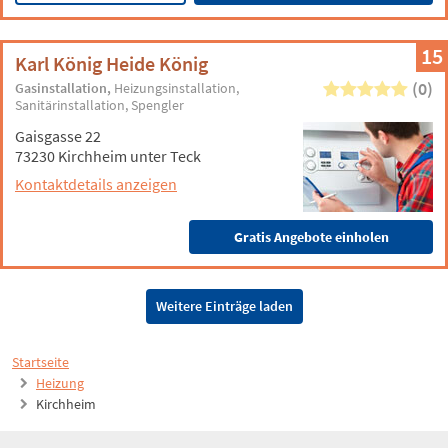
15
Karl König Heide König
(0)
Gasinstallation
Heizungsinstallation
Sanitärinstallation
Spengler
Gaisgasse 22
73230 Kirchheim unter Teck
Kontaktdetails anzeigen
Gratis Angebote einholen
Weitere Einträge laden
Startseite
Heizung
Kirchheim