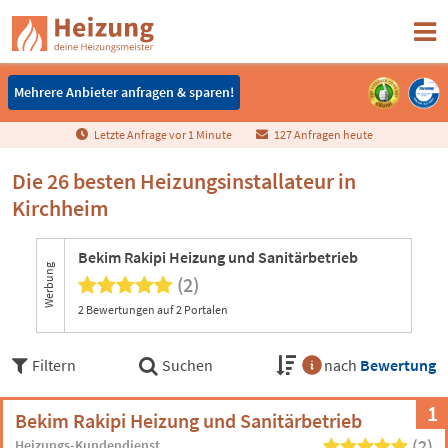
Mehrere Anbieter anfragen & sparen!
Mehrere Anbieter anfragen & sparen!
Letzte Anfrage vor
1
Minute
127 Anfragen heute
Die 26 besten Heizungsinstallateur in
Kirchheim
Bekim Rakipi Heizung und Sanitärbetrieb
Werbung
(2)
2 Bewertungen auf 2 Portalen
Filtern
Suchen
nach
Bewertung
1
Bekim Rakipi Heizung und Sanitärbetrieb
(2)
Heizungs-Kundendienst