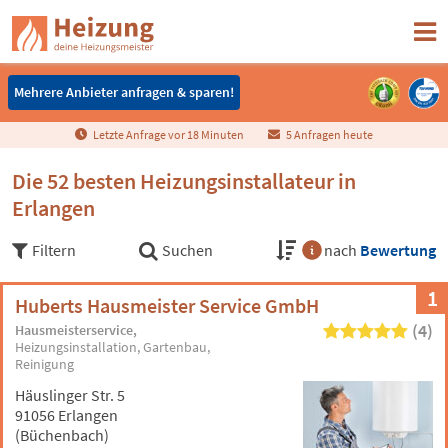
Mehrere Anbieter anfragen & sparen!
Mehrere Anbieter anfragen & sparen!
Letzte Anfrage vor
1
8
Minuten
5 Anfragen heute
Die 52 besten Heizungsinstallateur in
Erlangen
Filtern
Suchen
nach
Bewertung
1
Huberts Hausmeister Service GmbH
(4)
Hausmeisterservice
Heizungsinstallation
Gartenbau
Reinigung
Häuslinger Str. 5
91056 Erlangen
(Büchenbach)