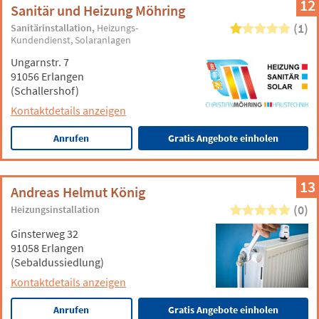
12
Sanitär und Heizung Möhring
(1)
Sanitärinstallation
Heizungs-
Kundendienst
Solaranlagen
Ungarnstr. 7
91056 Erlangen
(Schallershof)
Kontaktdetails anzeigen
Anrufen
Gratis Angebote einholen
13
Andreas Helmut König
(0)
Heizungsinstallation
Ginsterweg 32
91058 Erlangen
(Sebaldussiedlung)
Kontaktdetails anzeigen
Anrufen
Gratis Angebote einholen