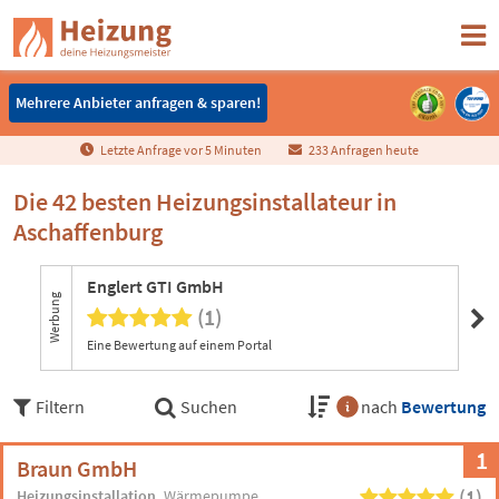
Mehrere Anbieter anfragen & sparen!
Mehrere Anbieter anfragen & sparen!
Letzte Anfrage vor
5
Minuten
233 Anfragen heute
Die 42 besten Heizungsinstallateur in
Aschaffenburg
Englert GTI GmbH
Ba
Werbung
(1)
Eine Bewertung auf einem Portal
Filtern
Suchen
nach
Bewertung
1
Braun GmbH
(1)
Heizungsinstallation
Wärmepumpe