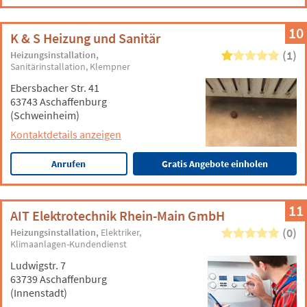
10
K & S Heizung und Sanitär
(1)
Heizungsinstallation
Sanitärinstallation
Klempner
Ebersbacher Str. 41
63743 Aschaffenburg
(Schweinheim)
Kontaktdetails anzeigen
Anrufen
Gratis Angebote einholen
11
AIT Elektrotechnik Rhein-Main GmbH
(0)
Heizungsinstallation
Elektriker
Klimaanlagen-Kundendienst
Ludwigstr. 7
63739 Aschaffenburg
(Innenstadt)