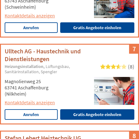
63743 Aschaffenburg
(Schweinheim)
Kontaktdetails anzeigen
Anrufen
Gratis Angebote einholen
7
Ulltech AG - Haustechnik und
Dienstleistungen
(8)
Heizungsinstallation
Lüftungsbau
Sanitärinstallation
Spengler
Magnolienweg 25
63741 Aschaffenburg
(Nilkheim)
Kontaktdetails anzeigen
Anrufen
Gratis Angebote einholen
8
Stefan Lebert Heiztechnik UG