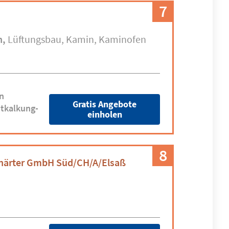
7
n
Lüftungsbau
Kamin
Kaminofen
n
Gratis Angebote
tkalkung-
einholen
8
thärter GmbH Süd/CH/A/Elsaß