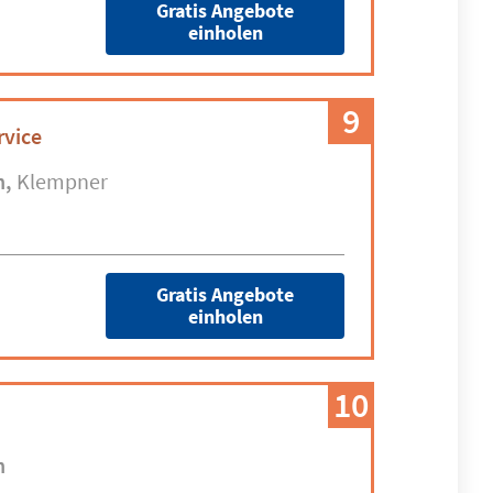
Gratis Angebote
einholen
9
rvice
n
Klempner
Gratis Angebote
einholen
10
n