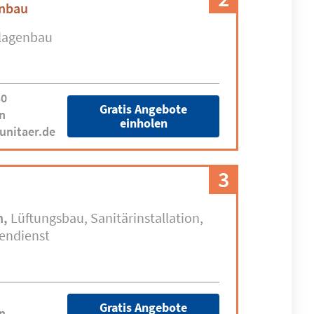
unbau
lagenbau
30
Gratis Angebote
n
einholen
unitaer.de
3
n
Lüftungsbau
Sanitärinstallation
endienst
Gratis Angebote
n