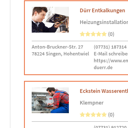
Dürr Entkalkungen
Heizungsinstallatio
(0)
Anton-Bruckner-Str. 27
(07731) 187314
78224 Singen, Hohentwiel
E-Mail schreibe
https://www.en
duerr.de
Eckstein Wasseren
Klempner
(0)
(07731) 912720