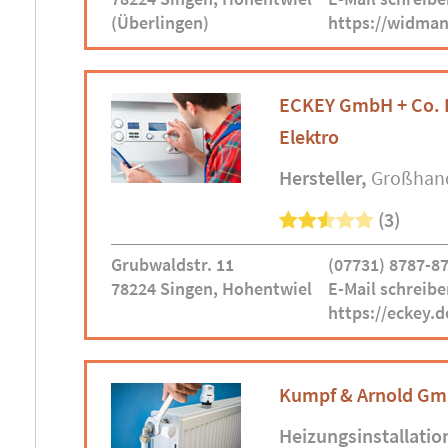
(Überlingen)
https://widman
ECKEY GmbH + Co. K
Elektro
Hersteller
Großhan
(3)
Grubwaldstr. 11
(07731) 8787-8
78224 Singen, Hohentwiel
E-Mail schreibe
https://eckey.d
Kumpf & Arnold Gm
Heizungsinstallatio