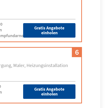
-0
Gratis Angebote
n
einholen
umpfundarnold.de
6
rgung
Maler
Heizungsinstallation
0
Gratis Angebote
n
einholen