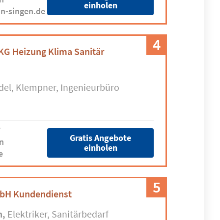
einholen
n-singen.de
4
G Heizung Klima Sanitär
del
Klempner
Ingenieurbüro
7
Gratis Angebote
n
einholen
e
5
bH Kundendienst
n
Elektriker
Sanitärbedarf