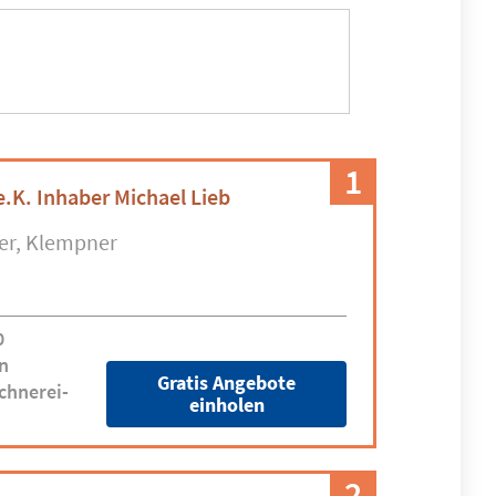
1
e.K. Inhaber Michael Lieb
er
Klempner
0
n
Gratis Angebote
chnerei-
einholen
2