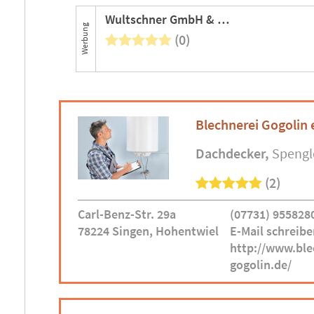
Wultschner GmbH & Co. KG
Werbung
(0)
Blechnerei Gogolin 
Dachdecker
Spengl
(2)
Carl-Benz-Str. 29a
(07731) 955828
78224 Singen, Hohentwiel
E-Mail schreibe
http://www.ble
gogolin.de/