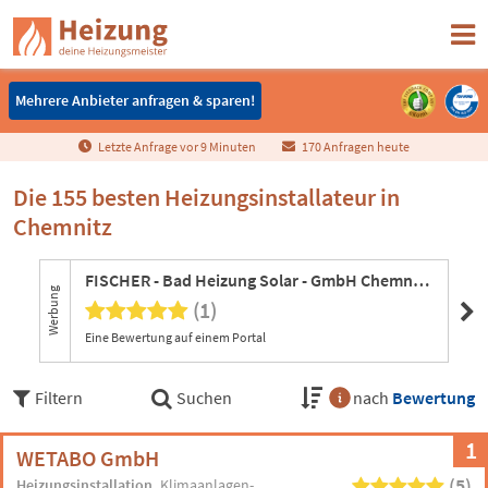
Mehrere Anbieter anfragen & sparen!
Mehrere Anbieter anfragen & sparen!
Letzte Anfrage vor
9
Minuten
170 Anfragen heute
Die 155 besten Heizungsinstallateur in
Chemnitz
FISCHER - Bad Heizung Solar - GmbH Chemnitz
To
Werbung
(1)
Eine Bewertung auf einem Portal
Ein
Filtern
Suchen
nach
Bewertung
1
WETABO GmbH
(5)
Heizungsinstallation
Klimaanlagen-