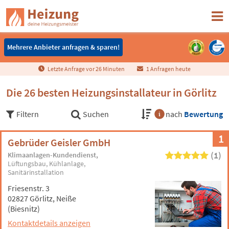
Mehrere Anbieter anfragen & sparen!
Mehrere Anbieter anfragen & sparen!
Letzte Anfrage vor
2
6
Minuten
1 Anfragen heute
Die 26 besten Heizungsinstallateur in Görlitz
Filtern
Suchen
nach
Bewertung
1
Gebrüder Geisler GmbH
(1)
Klimaanlagen-Kundendienst
Lüftungsbau
Kühlanlage
Sanitärinstallation
Friesenstr. 3
02827 Görlitz, Neiße
(Biesnitz)
Kontaktdetails anzeigen