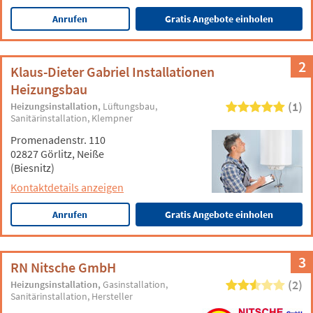
Anrufen
Gratis Angebote einholen
2
Klaus-Dieter Gabriel Installationen
Heizungsbau
(1)
Heizungsinstallation
Lüftungsbau
Sanitärinstallation
Klempner
Promenadenstr. 110
02827 Görlitz, Neiße
(Biesnitz)
Kontaktdetails anzeigen
Anrufen
Gratis Angebote einholen
3
RN Nitsche GmbH
(2)
Heizungsinstallation
Gasinstallation
Sanitärinstallation
Hersteller