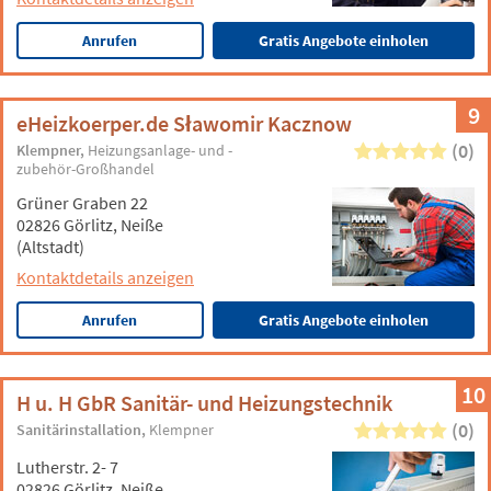
Anrufen
Gratis Angebote einholen
9
eHeizkoerper.de Sławomir Kacznow
(0)
Klempner
Heizungsanlage- und -
zubehör-Großhandel
Grüner Graben 22
02826 Görlitz, Neiße
(Altstadt)
Kontaktdetails anzeigen
Anrufen
Gratis Angebote einholen
10
H u. H GbR Sanitär- und Heizungstechnik
(0)
Sanitärinstallation
Klempner
Lutherstr. 2- 7
02826 Görlitz, Neiße