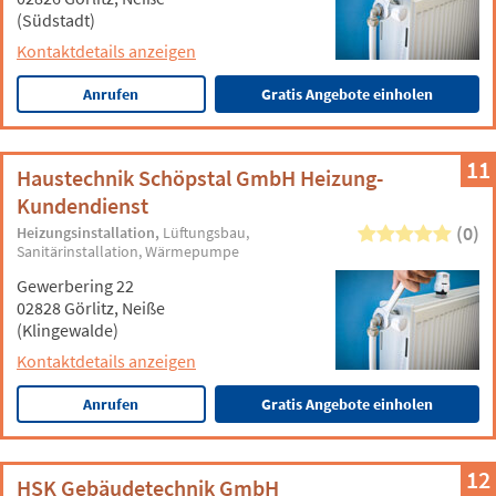
(Südstadt)
Kontaktdetails anzeigen
Anrufen
Gratis Angebote einholen
11
Haustechnik Schöpstal GmbH Heizung-
Kundendienst
(0)
Heizungsinstallation
Lüftungsbau
Sanitärinstallation
Wärmepumpe
Gewerbering 22
02828 Görlitz, Neiße
(Klingewalde)
Kontaktdetails anzeigen
Anrufen
Gratis Angebote einholen
12
HSK Gebäudetechnik GmbH