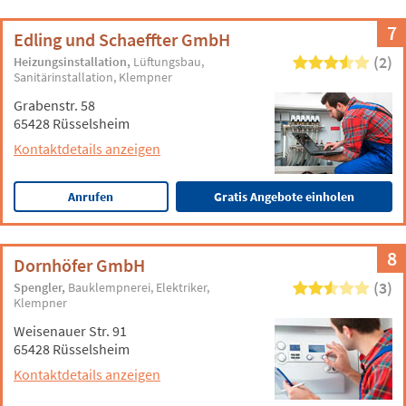
7
Edling und Schaeffter GmbH
(2)
Heizungsinstallation
Lüftungsbau
Sanitärinstallation
Klempner
Grabenstr. 58
65428 Rüsselsheim
Kontaktdetails anzeigen
Anrufen
Gratis Angebote einholen
8
Dornhöfer GmbH
(3)
Spengler
Bauklempnerei
Elektriker
Klempner
Weisenauer Str. 91
65428 Rüsselsheim
Kontaktdetails anzeigen