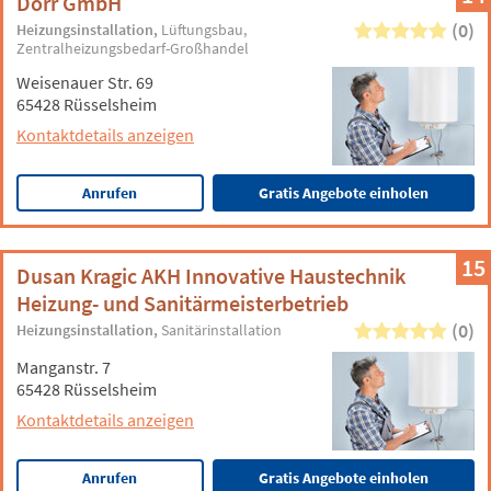
Dörr GmbH
(0)
Heizungsinstallation
Lüftungsbau
Zentralheizungsbedarf-Großhandel
Weisenauer Str. 69
65428 Rüsselsheim
Kontaktdetails anzeigen
Anrufen
Gratis Angebote einholen
15
Dusan Kragic AKH Innovative Haustechnik
Heizung- und Sanitärmeisterbetrieb
(0)
Heizungsinstallation
Sanitärinstallation
Manganstr. 7
65428 Rüsselsheim
Kontaktdetails anzeigen
Anrufen
Gratis Angebote einholen