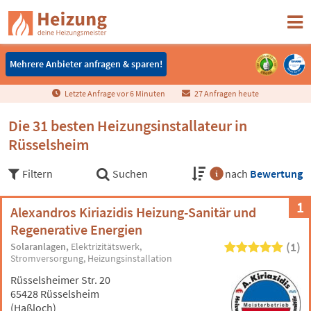
Mehrere Anbieter anfragen & sparen!
Mehrere Anbieter anfragen & sparen!
Letzte Anfrage vor
6
Minuten
27 Anfragen heute
Die 31 besten Heizungsinstallateur in
Rüsselsheim
Filtern
Suchen
nach
Bewertung
1
Alexandros Kiriazidis Heizung-Sanitär und
Regenerative Energien
(1)
Solaranlagen
Elektrizitätswerk
Stromversorgung
Heizungsinstallation
Rüsselsheimer Str. 20
65428 Rüsselsheim
(Haßloch)