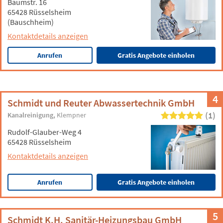
Baumstr. 16
65428 Rüsselsheim
(Bauschheim)
Kontaktdetails anzeigen
Anrufen
Gratis Angebote einholen
4
Schmidt und Reuter Abwassertechnik GmbH
(1)
Kanalreinigung
Klempner
Rudolf-Glauber-Weg 4
65428 Rüsselsheim
Kontaktdetails anzeigen
Anrufen
Gratis Angebote einholen
5
Schmidt K.H. Sanitär-Heizungsbau GmbH