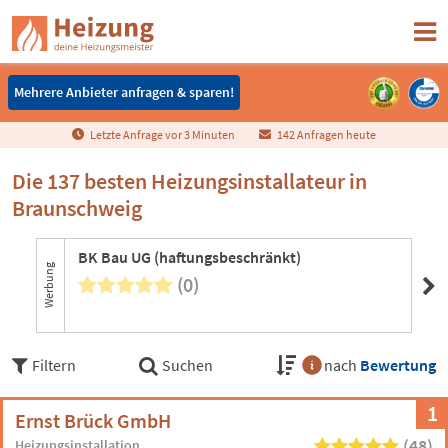
Mehrere Anbieter anfragen & sparen!
Mehrere Anbieter anfragen & sparen!
Letzte Anfrage vor
3
Minuten
142 Anfragen heute
Die 137 besten Heizungsinstallateur in
Braunschweig
BK Bau UG (haftungsbeschränkt)
Werbung
(0)
Filtern
Suchen
nach
Bewertung
1
Ernst Brück GmbH
(48)
Heizungsinstallation