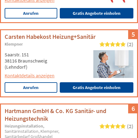
Kontaktdetails anzeigen
Anrufen
Gratis Angebote einholen
5
Carsten Habekost Heizung+Sanitär
(2)
Klempner
Saarstr. 151
38116 Braunschweig
(Lehndorf)
Kontaktdetails anzeigen
Anrufen
Gratis Angebote einholen
6
Hartmann GmbH & Co. KG Sanitär- und
Heizungstechnik
(2)
Heizungsinstallation
Sanitärinstallation
Klempner
Sanitärbedarf Großhandel