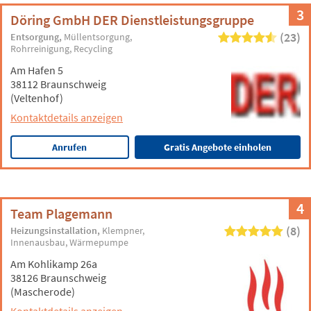
3
Döring GmbH DER Dienstleistungsgruppe
(23)
Entsorgung
Müllentsorgung
Rohrreinigung
Recycling
Am Hafen 5
38112 Braunschweig
(Veltenhof)
Kontaktdetails anzeigen
Anrufen
Gratis Angebote einholen
4
Team Plagemann
(8)
Heizungsinstallation
Klempner
Innenausbau
Wärmepumpe
Am Kohlikamp 26a
38126 Braunschweig
(Mascherode)