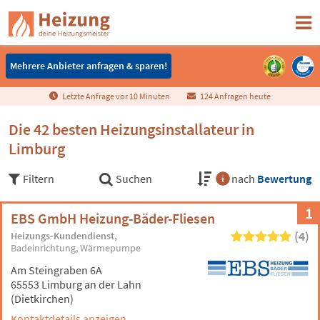
Mehrere Anbieter anfragen & sparen!
Mehrere Anbieter anfragen & sparen!
Letzte Anfrage vor
1
0
Minuten
124 Anfragen heute
Die 42 besten Heizungsinstallateur in
Limburg
Filtern
Suchen
nach
Bewertung
1
EBS GmbH Heizung-Bäder-Fliesen
(4)
Heizungs-Kundendienst
Badeinrichtung
Wärmepumpe
Am Steingraben 6A
65553 Limburg an der Lahn
(Dietkirchen)
Kontaktdetails anzeigen