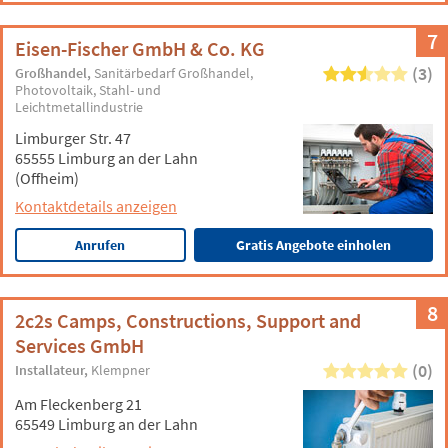
7
Eisen-Fischer GmbH & Co. KG
(3)
Großhandel
Sanitärbedarf Großhandel
Photovoltaik
Stahl- und
Leichtmetallindustrie
Limburger Str. 47
65555 Limburg an der Lahn
(Offheim)
Kontaktdetails anzeigen
Anrufen
Gratis Angebote einholen
8
2c2s Camps, Constructions, Support and
Services GmbH
(0)
Installateur
Klempner
Am Fleckenberg 21
65549 Limburg an der Lahn