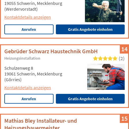
19055 Schwerin, Mecklenburg
(Werdervorstadt)
Kontaktdetails anzeigen
Anrufen
Gratis Angebote einholen
14
Gebrüder Schwarz Haustechnik GmbH
(2)
Heizungsinstallation
Schulzenweg 8
19061 Schwerin, Mecklenburg
(Görries)
Kontaktdetails anzeigen
Anrufen
Gratis Angebote einholen
15
Mathias Bley Installateur- und
Heizungsbauermeister