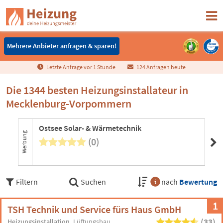
Mehrere Anbieter anfragen & sparen!
Mehrere Anbieter anfragen & sparen!
Letzte Anfrage vor
1
Stunde
124 Anfragen heute
Die 1344 besten Heizungsinstallateur in
Mecklenburg-Vorpommern
Ostsee Solar- & Wärmetechnik
Ba
Werbung
(0)
Filtern
Suchen
nach
Bewertung
1
TSH Technik und Service fürs Haus GmbH
(33)
Heizungsinstallation
Lüftungsbau