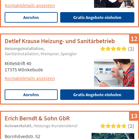
Kontaktdetails anzeigen
Anrufen
Gratis Angebote einholen
12
Detlef Krause Heizung- und Sanitärbetrieb
(2)
Heizungsinstallation
Sanitärinstallation
Klempner
Spengler
Mitteldrift 40
17375 Mönkebude
Kontaktdetails anzeigen
Anrufen
Gratis Angebote einholen
13
Erich Berndt & Sohn GbR
(2)
Autowerkstatt
Heizungs-Kundendienst
Bornhövedstr. 52