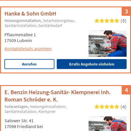
3
Hanke & Sohn GmbH
(5)
Heizungsinstallation
Solarheizungsbau
Sanitärinstallation
Sanitärbedarf
Pflaumenallee 1
17509 Lubmin
Kontaktdetails anzeigen
Anrufen
Gratis Angebote einholen
4
E. Benzin Heizung-Sanitär- Klempnerei Inh.
Roman Schröder e. K.
(4)
Solaranlagen
Heizungsinstallation
Sanitärinstallation
Klempner
Salower Str. 41
17098 Friedland bei