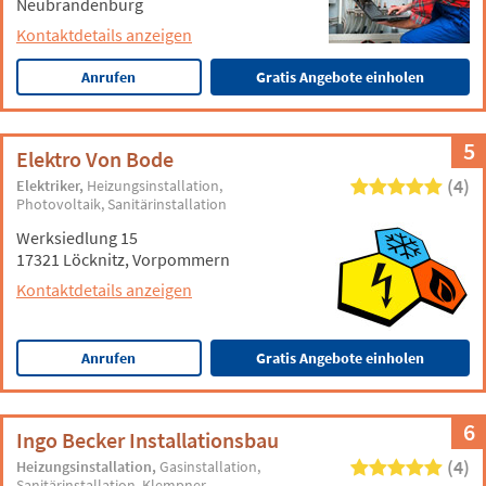
Neubrandenburg
Kontaktdetails anzeigen
Anrufen
Gratis Angebote einholen
5
Elektro Von Bode
(4)
Elektriker
Heizungsinstallation
Photovoltaik
Sanitärinstallation
Werksiedlung 15
17321 Löcknitz, Vorpommern
Kontaktdetails anzeigen
Anrufen
Gratis Angebote einholen
6
Ingo Becker Installationsbau
(4)
Heizungsinstallation
Gasinstallation
Sanitärinstallation
Klempner