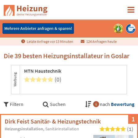
Mehrere Anbieter anfragen & sparen!
Mehrere Anbieter anfragen & sparen!
Letzte Anfrage vor
1
3
Minuten
124 Anfragen heute
Die 39 besten Heizungsinstallateur in Goslar
MTN Haustechnik
Werbung
(0)
Filtern
Suchen
nach
Bewertung
1
Dirk Feist Sanitär- & Heizungstechnik
(1)
Heizungsinstallation
Sanitärinstallation