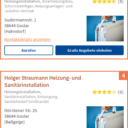
(5)
Heizungsinstallation
Solarheizungsbau
Schornsteinfeger
Heizungsanlagen- und
-zubehör-Vertrieb
Sudermannstr. 1
38644 Goslar
(Hahndorf)
Kontaktdetails anzeigen
Anrufen
Gratis Angebote einholen
4
Holger Straumann Heizung- und
Sanitärinstallation
(6)
Heizungsinstallation
Sanitärinstallation
Entsorgung
Sanitärbedarf Großhandel
Dörntener Str. 25
38644 Goslar
(Baßgeige)