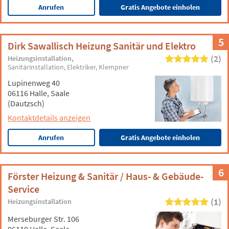
Anrufen
Gratis Angebote einholen
5
Dirk Sawallisch Heizung Sanitär und Elektro
(2)
Heizungsinstallation
Sanitärinstallation
Elektriker
Klempner
Lupinenweg 40
06116 Halle, Saale
(Dautzsch)
Kontaktdetails anzeigen
Anrufen
Gratis Angebote einholen
6
Förster Heizung & Sanitär / Haus- & Gebäude-
Service
(1)
Heizungsinstallation
Merseburger Str. 106