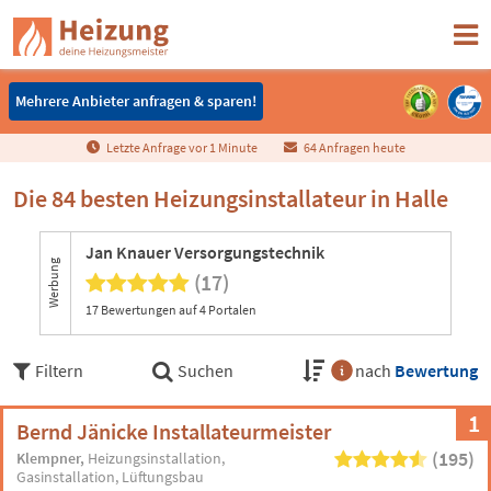
Mehrere Anbieter anfragen & sparen!
Mehrere Anbieter anfragen & sparen!
Letzte Anfrage vor
1
Minute
64 Anfragen heute
Die 84 besten Heizungsinstallateur in Halle
Jan Knauer Versorgungstechnik
Werbung
(17)
17 Bewertungen auf 4 Portalen
Filtern
Suchen
nach
Bewertung
1
Bernd Jänicke Installateurmeister
(195)
Klempner
Heizungsinstallation
Gasinstallation
Lüftungsbau