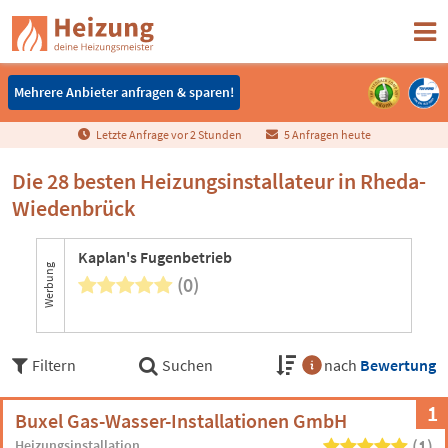
Mehrere Anbieter anfragen & sparen!
Mehrere Anbieter anfragen & sparen!
Letzte Anfrage vor
2
Stunden
5 Anfragen heute
Die 28 besten Heizungsinstallateur in Rheda-
Wiedenbrück
Kaplan's Fugenbetrieb
Werbung
(0)
Filtern
Suchen
nach
Bewertung
1
Buxel Gas-Wasser-Installationen GmbH
(1)
Heizungsinstallation