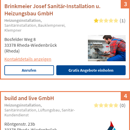
3
Brinkmeier Josef Sanitär-Installation u.
Heizungsbau GmbH
(1)
Heizungsinstallation
Sanitärinstallation
Bauklempnerei
Klempner
Bosfelder Weg 8
33378 Rheda-Wiedenbrück
(Rheda)
Kontaktdetails anzeigen
Anrufen
Gratis Angebote einholen
4
build and live GmbH
(0)
Heizungsinstallation
Sanitärinstallation
Lüftungsbau
Sanitär-
Kundendienst
Röntgenstr. 23b
33378 Rheda-Wiedenbrück