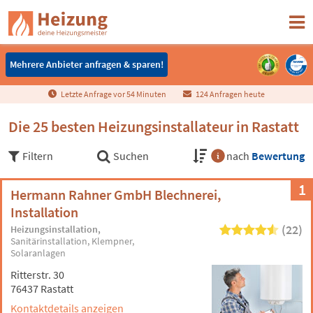
Mehrere Anbieter anfragen & sparen!
Mehrere Anbieter anfragen & sparen!
Letzte Anfrage vor
5
4
Minuten
124 Anfragen heute
Die 25 besten Heizungsinstallateur in Rastatt
Filtern
Suchen
nach
Bewertung
1
Hermann Rahner GmbH Blechnerei,
Installation
(22)
Heizungsinstallation
Sanitärinstallation
Klempner
Solaranlagen
Ritterstr. 30
76437 Rastatt
Kontaktdetails anzeigen