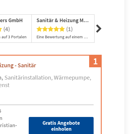
pers GmbH
Sanitär & Heizung Mönchengladbach | Don Aqua GmbH & Co. KG
Trockenbau O
(4)
(1)
(0
 auf 3 Portalen
Eine Bewertung auf einem Portal
1
izung - Sanitär
n
Sanitärinstallation
Wärmepumpe
enst
5
n
Gratis Angebote
ristian-
einholen