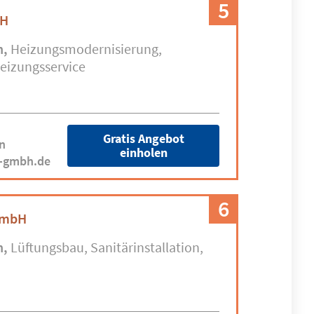
5
bH
n
Heizungsmodernisierung
eizungsservice
Gratis Angebot
n
einholen
s-gmbh.de
6
GmbH
n
Lüftungsbau
Sanitärinstallation