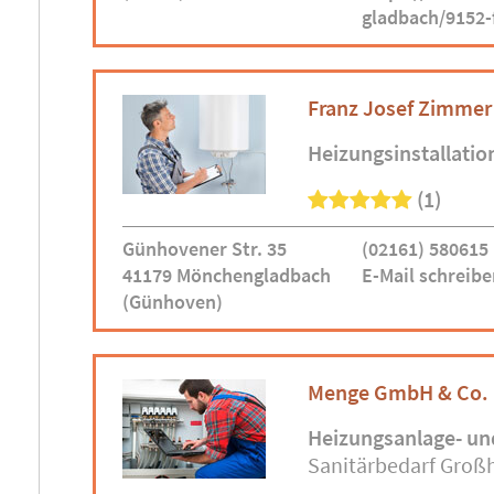
gladbach/9152-
Franz Josef Zimmer
Heizungsinstallatio
(1)
Günhovener Str. 35
(02161) 580615
41179 Mönchengladbach
E-Mail schreibe
(Günhoven)
Menge GmbH & Co.
Heizungsanlage- un
Sanitärbedarf Groß