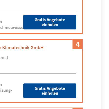
Gratis Angebote
n
einholen
richmeuwissen.de
4
är Klimatechnik GmbH
enst
n
Gratis Angebote
izung-
einholen