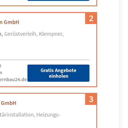
2
en GmbH
n
Gerüstverleih
Klempner
0
Gratis Angebote
n
einholen
ernbau24.de
3
n GmbH
tärinstallation
Heizungs-