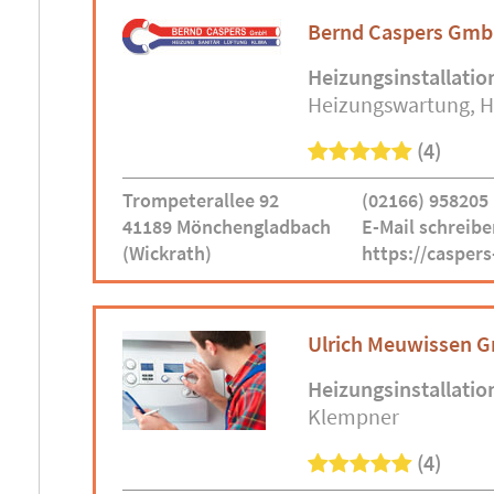
Bernd Caspers Gm
Heizungsinstallatio
Heizungswartung
H
(4)
Trompeterallee 92
(02166) 958205
41189 Mönchengladbach
E-Mail schreibe
(Wickrath)
https://casper
Ulrich Meuwissen 
Heizungsinstallatio
Klempner
(4)