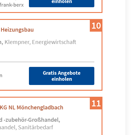
einholen
frank-berx
10
 Heizungsbau
n
Klempner
Energiewirtschaft
Gratis Angebote
n
einholen
11
 KG NL Mönchengladbach
d -zubehör-Großhandel
handel
Sanitärbedarf