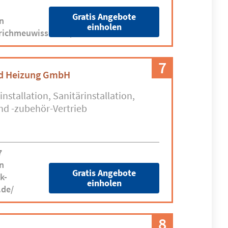
Gratis Angebote
n
einholen
richmeuwissen.de/
7
nd Heizung GmbH
installation
Sanitärinstallation
nd -zubehör-Vertrieb
7
n
Gratis Angebote
k-
einholen
.de/
8