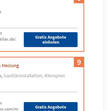
n
n
Gratis Angebote
ilac.de/
einholen
9
& Heizung
n
Sanitärinstallation
Klempner
n
Gratis Angebote
ree.com/m-