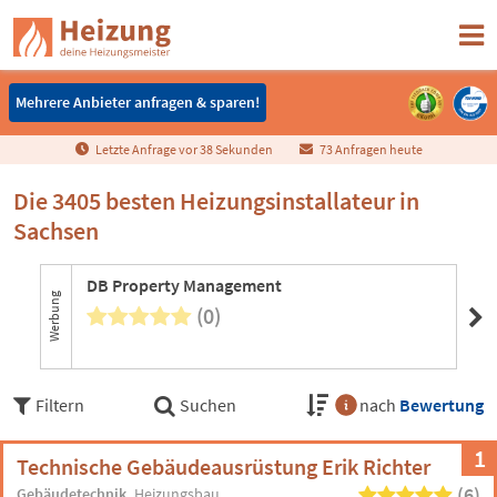
Mehrere Anbieter anfragen & sparen!
Mehrere Anbieter anfragen & sparen!
Letzte Anfrage vor
3
8
Sekunden
73 Anfragen heute
Die 3405 besten Heizungsinstallateur in
Sachsen
DB Property Management
Wi
Werbung
(0)
4 B
Filtern
Suchen
nach
Bewertung
1
Technische Gebäudeausrüstung Erik Richter
(6)
Gebäudetechnik
Heizungsbau