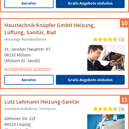
Anrufen
Gratis Angebote einholen
10
Haustechnik Knüpfer GmbH Heizung,
Lüftung, Sanitär, Bad
(3)
Heizungs-Kundendienst
St. Jacober Hauptstr. 97
08132 Mülsen
(Mülsen St. Jacob)
Kontaktdetails anzeigen
Anrufen
Gratis Angebote einholen
11
Lutz Lehmann Heizung-Sanitär
(3)
Sanitärinstallation
Klempner
Althener Str. 22f
04319 Leipzig