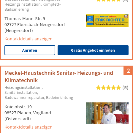
Heizungsinstallation
Komplett-
Badsanierung
Thomas-Mann-Str. 9
02727 Ebersbach-Neugersdorf
(Neugersdorf)
Kontaktdetails anzeigen
Anrufen
Gratis Angebot einholen
2
Meckel-Haustechnik Sanitär- Heizungs- und
Klimatechnik
(5)
Heizungsinstallation
Sanitärinstallation
Badewannenreparatur
Badeinrichtung
Knielohstr. 19
08527 Plauen, Vogtland
(Ostvorstadt)
Kontaktdetails anzeigen