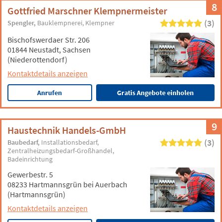
8
Gottfried Marschner Klempnermeister
(3)
Spengler
Bauklempnerei
Klempner
Bischofswerdaer Str. 206
01844 Neustadt, Sachsen
(Niederottendorf)
Kontaktdetails anzeigen
Anrufen
Gratis Angebote einholen
9
Haustechnik Handels-GmbH
(3)
Baubedarf
Installationsbedarf
Zentralheizungsbedarf-Großhandel
Badeinrichtung
Gewerbestr. 5
08233 Hartmannsgrün bei Auerbach
(Hartmannsgrün)
Kontaktdetails anzeigen