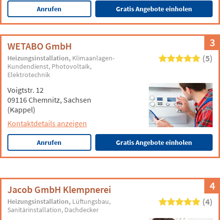
Anrufen
Gratis Angebote einholen
3
WETABO GmbH
(5)
Heizungsinstallation
Klimaanlagen-
Kundendienst
Photovoltaik
Elektrotechnik
Voigtstr. 12
09116 Chemnitz, Sachsen
(Kappel)
Kontaktdetails anzeigen
Anrufen
Gratis Angebote einholen
4
Jacob GmbH Klempnerei
(4)
Heizungsinstallation
Lüftungsbau
Sanitärinstallation
Dachdecker