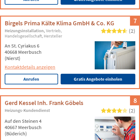
7
Birgels Prima Kälte Klima GmbH & Co. KG
(2)
Heizungsinstallation
Vertrieb
Handelsgesellschaft
Hersteller
An St. Cyriakus 6
40668 Meerbusch
(Nierst)
Kontaktdetails anzeigen
Anrufen
Gratis Angebote einholen
8
Gerd Kessel Inh. Frank Göbels
(2)
Heizungs-Kundendienst
Auf den Steinen 4
40667 Meerbusch
(Büderich)