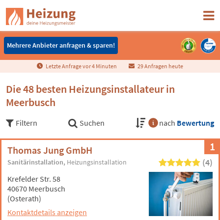
Mehrere Anbieter anfragen & sparen!
Mehrere Anbieter anfragen & sparen!
Letzte Anfrage vor
4
Minuten
29 Anfragen heute
Die 48 besten Heizungsinstallateur in
Meerbusch
Filtern
Suchen
nach
Bewertung
1
Thomas Jung GmbH
(4)
Sanitärinstallation
Heizungsinstallation
Krefelder Str. 58
40670 Meerbusch
(Osterath)
Kontaktdetails anzeigen