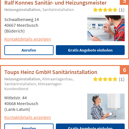
5
Ralf Konnes Sanitär- und Heizungsmeister
(1)
Heizungsinstallation
Sanitärinstallation
Schwalbenweg 14
40667 Meerbusch
(Büderich)
Kontaktdetails anzeigen
Anrufen
Gratis Angebote einholen
6
Toups Heinz GmbH Sanitärinstallation
(1)
Heizungsinstallation
Klimaanlagenbau
Sanitärinstallation
Klimaanlagen-
Kundendienst
Mittelstr. 44
40668 Meerbusch
(Lank-Latum)
Kontaktdetails anzeigen
Anrufen
Gratis Angebote einholen