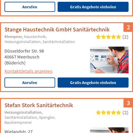
Anrufen
Gratis Angebote einholen
2
Stange Haustechnik GmbH Sanitärtechnik
(2)
Klempner
Haustechnik
Heizungsinstallation
Sanitärinstallation
Düsseldorfer Str. 98
40667 Meerbusch
(Büderich)
Kontaktdetails anzeigen
Anrufen
Gratis Angebote einholen
3
Stefan Stork Sanitärtechnik
(2)
Heizungsinstallation
Sanitärinstallation
Spengler
Bauklempnerei
Wielandstr. 27