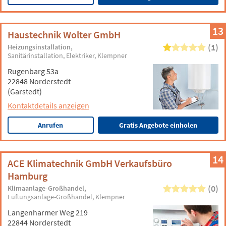
13
Haustechnik Wolter GmbH
(1)
Heizungsinstallation
Sanitärinstallation
Elektriker
Klempner
Rugenbarg 53a
22848 Norderstedt
(Garstedt)
Kontaktdetails anzeigen
Anrufen
Gratis Angebote einholen
14
ACE Klimatechnik GmbH Verkaufsbüro
Hamburg
(0)
Klimaanlage-Großhandel
Lüftungsanlage-Großhandel
Klempner
Langenharmer Weg 219
22844 Norderstedt