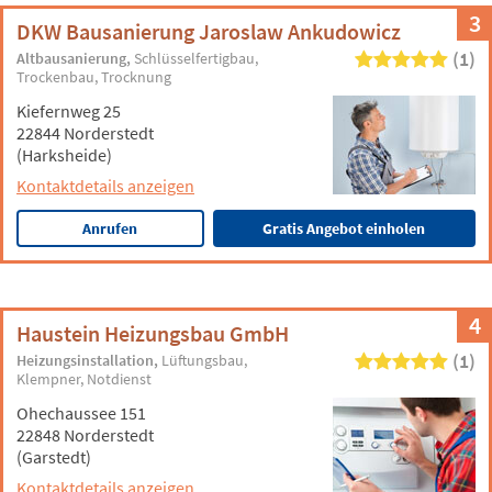
3
DKW Bausanierung Jaroslaw Ankudowicz
(1)
Altbausanierung
Schlüsselfertigbau
Trockenbau
Trocknung
Kiefernweg 25
22844 Norderstedt
(Harksheide)
Kontaktdetails anzeigen
Anrufen
Gratis Angebot einholen
4
Haustein Heizungsbau GmbH
(1)
Heizungsinstallation
Lüftungsbau
Klempner
Notdienst
Ohechaussee 151
22848 Norderstedt
(Garstedt)
Kontaktdetails anzeigen