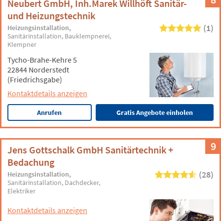
Neubert GmbH, Inh.Marek Willhöft Sanitär-
und Heizungstechnik
(1)
Heizungsinstallation
Sanitärinstallation
Bauklempnerei
Klempner
Tycho-Brahe-Kehre 5
22844 Norderstedt
(Friedrichsgabe)
Kontaktdetails anzeigen
Anrufen
Gratis Angebote einholen
9
Jens Gottschalk GmbH Sanitärtechnik +
Bedachung
(28)
Heizungsinstallation
Sanitärinstallation
Dachdecker
Elektriker
Kontaktdetails anzeigen