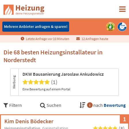
Mehrere Anbieter anfragen & sparen!
Mehrere Anbieter anfragen & sparen!
Letzte Anfrage vor
1
0
Minuten
12 Anfragen heute
Die 68 besten Heizungsinstallateur in
Norderstedt
DKW Bausanierung Jaroslaw Ankudowicz
Werbung
(1)
Eine Bewertung auf einem Portal
Filtern
Suchen
nach
Bewertung
1
Kim Denis Bödecker
(8)
Heizungsinstallation
Gasinstallation