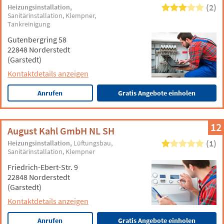
(2)
Heizungsinstallation
Sanitärinstallation
Klempner
Tankreinigung
Gutenbergring 58
22848 Norderstedt
(Garstedt)
Kontaktdetails anzeigen
Anrufen
Gratis Angebote einholen
12
August Kahl GmbH NL SH
(1)
Heizungsinstallation
Lüftungsbau
Sanitärinstallation
Klempner
Friedrich-Ebert-Str. 9
22848 Norderstedt
(Garstedt)
Kontaktdetails anzeigen
Anrufen
Gratis Angebote einholen