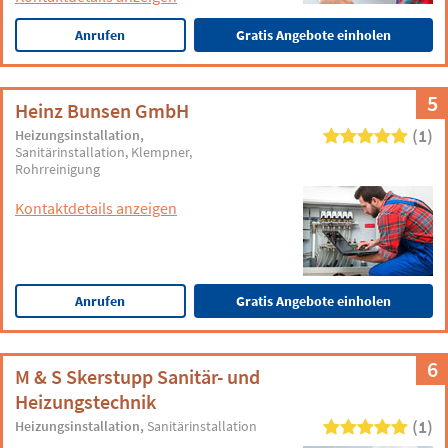
Anrufen
Gratis Angebote einholen
5
Heinz Bunsen GmbH
(1)
Heizungsinstallation
Sanitärinstallation
Klempner
Rohrreinigung
Kontaktdetails anzeigen
Anrufen
Gratis Angebote einholen
6
M & S Skerstupp Sanitär- und
Heizungstechnik
(1)
Heizungsinstallation
Sanitärinstallation