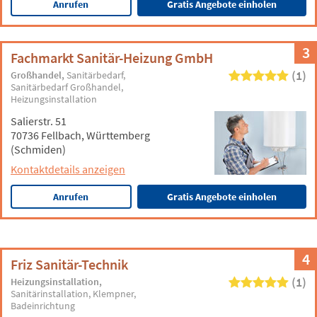
Anrufen
Gratis Angebote einholen
3
Fachmarkt Sanitär-Heizung GmbH
(1)
Großhandel
Sanitärbedarf
Sanitärbedarf Großhandel
Heizungsinstallation
Salierstr. 51
70736 Fellbach, Württemberg
(Schmiden)
Kontaktdetails anzeigen
Anrufen
Gratis Angebote einholen
4
Friz Sanitär-Technik
(1)
Heizungsinstallation
Sanitärinstallation
Klempner
Badeinrichtung