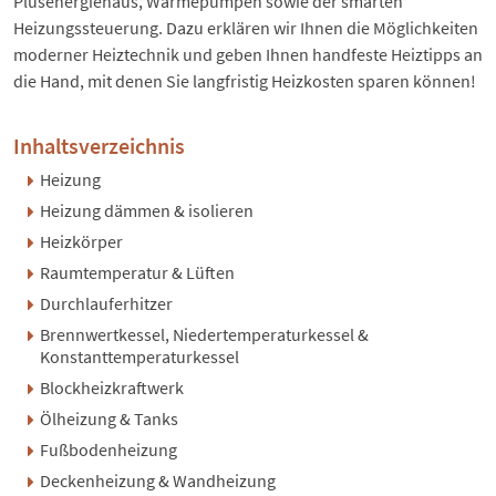
Plusenergiehaus
,
Wärmepumpen
sowie der
smarten
Heizungssteuerung
. Dazu erklären wir Ihnen die Möglichkeiten
moderner Heiztechnik und geben Ihnen handfeste Heiztipps an
die Hand, mit denen Sie langfristig
Heizkosten sparen
können!
Inhaltsverzeichnis
Heizung
Heizung dämmen & isolieren
Heizkörper
Raumtemperatur & Lüften
Durchlauferhitzer
Brennwertkessel, Niedertemperaturkessel &
Konstanttemperaturkessel
Blockheizkraftwerk
Ölheizung & Tanks
Fußbodenheizung
Deckenheizung & Wandheizung