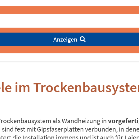
Anzeigen
ele im Trockenbausyst
s Trockenbausystem als Wandheizung in
vorgefert
nd fest mit Gipsfaserplatten verbunden, in denen
ert die Installation immens und ist auch für Laie