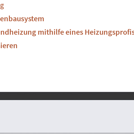
ng
ckenbausystem
Wandheizung mithilfe eines Heizungsprofi
sieren