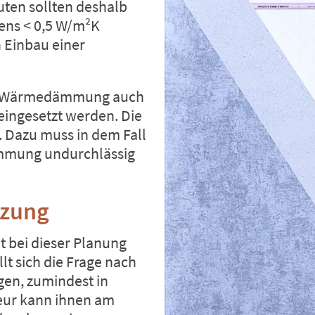
uten sollten deshalb
ns < 0,5 W/m²K
 Einbau einer
nde Wärmedämmung auch
 eingesetzt werden. Die
. Dazu muss in dem Fall
ämmung undurchlässig
izung
bei dieser Planung
lt sich die Frage nach
gen, zumindest in
eur kann ihnen am