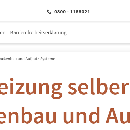
0800 - 1188021
den
Barrierefreiheitserklärung
rockenbau und Aufputz-Systeme
izung selber
enbau und Au