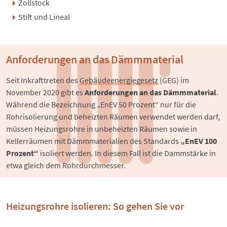
Zollstock
Stift und Lineal
Anforderungen an das Dämmmaterial
Seit Inkrafttreten des 
Gebäudeenergiegesetz
 (GEG) im 
November 2020 gibt es 
Anforderungen an das Dämmmaterial
. 
Während die Bezeichnung „EnEV 50 Prozent“ nur für die 
Rohrisolierung und beheizten Räumen verwendet werden darf, 
müssen Heizungsrohre in unbeheizten Räumen sowie in 
Kellerräumen mit Dämmmaterialien des Standards 
„EnEV 100 
Prozent“
 isoliert werden. In diesem Fall ist die Dammstärke in 
etwa gleich dem Rohrdurchmesser.
Heizungsrohre isolieren: So gehen Sie vor