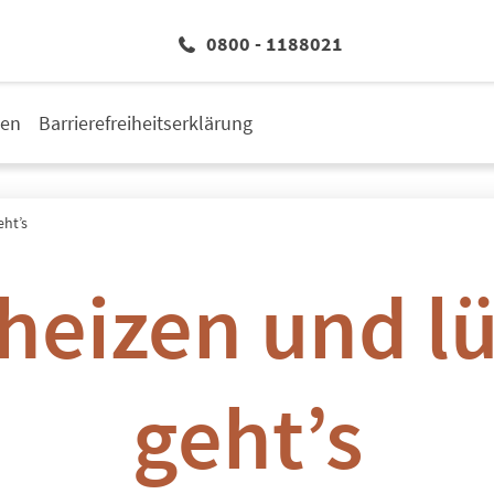
0800 - 1188021
den
Barrierefreiheitserklärung
eht’s
 heizen und lü
geht’s