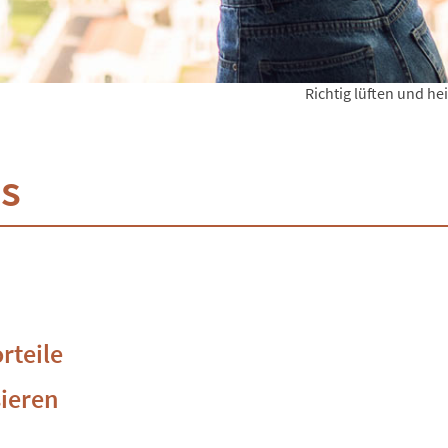
Richtig lüften und he
is
rteile
sieren