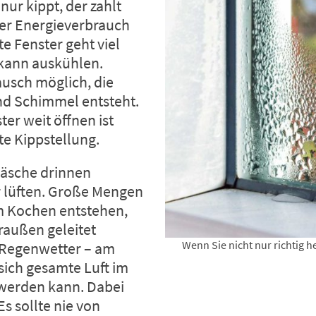
nur kippt, der zahlt
der Energieverbrauch
e Fenster geht viel
kann auskühlen.
ausch möglich, die
nd Schimmel entsteht.
er weit öffnen ist
te Kippstellung.
 Wäsche drinnen
r lüften. Große Mengen
m Kochen entstehen,
raußen geleitet
Wenn Sie nicht nur richtig 
i Regenwetter – am
 sich gesamte Luft im
werden kann. Dabei
 Es sollte nie von