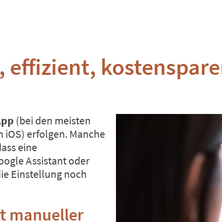
 effizient, kostenspar
App
(bei den meisten
h iOS) erfolgen. Manche
dass eine
ogle Assistant oder
die Einstellung noch
t manueller