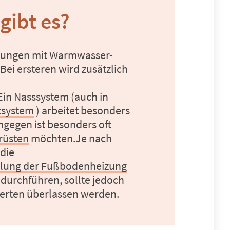
gibt es?
izungen mit Warmwasser-
ei ersteren wird zusätzlich 
 Ein Nasssystem (auch in 
tsystem
 ) arbeitet besonders 
ngegen ist besonders oft 
rüsten
 möchten.Je nach 
System ist der Aufwand überschaubar genug, dass sie die 
llung der Fußbodenheizung
durchführen, sollte jedoch 
perten überlassen werden.