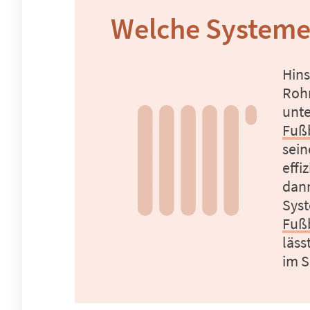
Welche Systeme
Hins
Rohr
Fuß
sein
effi
dann
Fußb
läss
im S