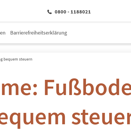
0800 - 1188021
den
Barrierefreiheitserklärung
g bequem steuern
ome: Fußbode
equem steue