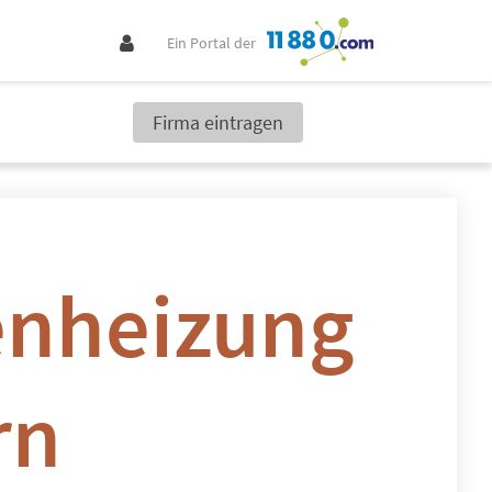
Ein Portal der
Firma eintragen
nheizung
rn