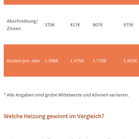
Abschreibung/
370€
417€
807€
975€
Zinsen
Kosten pro Jahr
1.398€
1.475€
1.779€
1.915€
* Alle Angaben sind grobe Mittelwerte und können variieren.
Welche Heizung gewinnt im Vergleich?