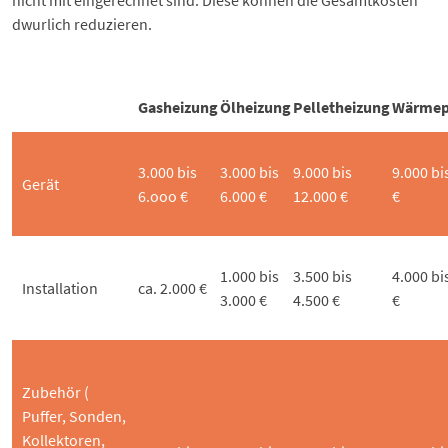
dwurlich reduzieren.
Gasheizung
Ölheizung
Pelletheizung
Wärme
3.000 bis
3.000 bis
9.000 bis
9.000 bi
Gerät
6.ooo €
6.000 €
12.000 €
€
1.000 bis
3.500 bis
4.000 bi
Installation
ca. 2.000 €
3.000 €
4.500 €
€
Zubehör (
Puffer, Sonden,
Kollektoren,