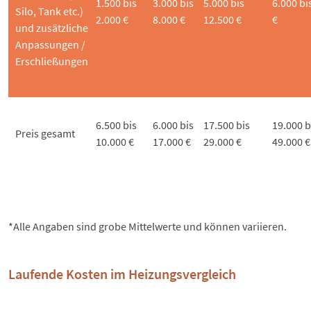
1.500 bis
3.000 bis
5.000 bis
6.000 bi
Silo, Tank etc.)
2.000 €
8.000 €
12.500 €
€
und zusätzliche
Anpassungen /
Erschließungen
6.500 bis
6.000 bis
17.500 bis
19.000 b
Preis gesamt
10.000 €
17.000 €
29.000 €
49.000 €
*Alle Angaben sind grobe Mittelwerte und können variieren.
Laufende Kosten im Heizungsvergleich