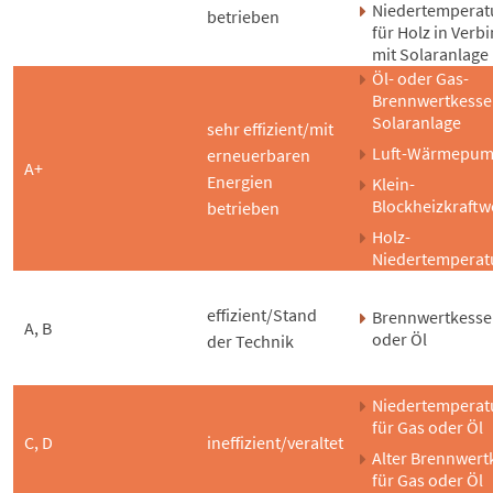
Niedertemperat
betrieben
für Holz in Verb
mit Solaranlage
Öl- oder Gas-
Brennwertkessel
Solaranlage
sehr effizient/mit
Luft-Wärmepu
erneuerbaren
A+
Energien
Klein-
Blockheizkraftw
betrieben
Holz-
Niedertemperat
effizient/Stand
Brennwertkessel
A, B
oder Öl
der Technik
Niedertemperat
für Gas oder Öl
C, D
ineffizient/veraltet
Alter Brennwert
für Gas oder Öl