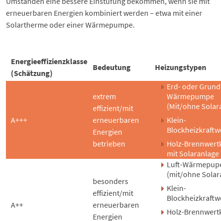
Umständen eine bessere Einstufung bekommen, wenn sie mit
erneuerbaren Energien kombiniert werden – etwa mit einer
Solartherme
oder einer
Wärmepumpe
.
Energieeffizienzklasse
Bedeutung
Heizungstypen
(Schätzung)
Erd- oder Grund
extrem
Wärmepumpe
(Mit/ohne Solar
effizient/mit
A+++
erneuerbaren
Klein-
Blockheizkraftw
Energien
betrieben
Holz-Brennwert
mit Solaranlage
Luft-Wärmepup
(mit/ohne Solar
besonders
Klein-
effizient/mit
Blockheizkraftw
A++
erneuerbaren
Holz-Brennwert
Energien