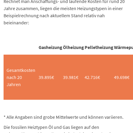
Rechnet man Anschaffungs- und laufende Kosten für rund 20
Jahre zusammen, liegen die meisten Heizungstypen in einer
Beispielrechnung nach aktuellem Stand relativ nah
beieinander:
Gasheizung
Ölheizung
Pelletheizung
Wärmep
Gesamtkosten
nach 20
39.895€
39.981€
42.716€
49.698€
Jahren
* Alle Angaben sind grobe Mittelwerte und können variieren.
Die fossilen Heiztypen Öl und Gas liegen auf den