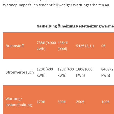
Wärmepumpe fallen tendenziell weniger Wartungsarbeiten an.
Gasheizung
Ölheizung
Pelletheizung
Wärme
738€ (9.900
4584€
Brennstoff
542€ (2,1t)
0€
kWh)
(990l)
120€ (400
120€ (400
180€ (600
840€ (2
Stromverbrauch
kWh)
kWh)
kWh)
kWh)
Wartung/
170€
300€
250€
100€
Instandhaltung