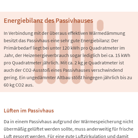
Energiebilanz des Passivhauses
In Verbindung mit der überaus effektiven Wärmedämmung 
besitzt das Passivhaus eine sehr gute Energiebilanz: Der 
Primärbedarf liegt bei unter 120 kWh pro Quadratmeter im 
Jahr, der Heizenergieverbrauch sogar lediglich bei ca. 15 kWh 
pro Quadratmeter jährlich. Mit ca. 2 kg je Quadratmeter ist 
auch der CO2-Ausstoß eines Passivhauses verschwindend 
gering. Ein ungedämmter Altbau stößt hingegen jährlich bis zu 
60 kg CO2 aus.
Lüften im Passivhaus
Da in einem Passivhaus aufgrund der Wärmespeicherung nicht
übermäßig gelüftet werden sollte, muss anderweitig für frische
Luft gesorgt werden. Für eine gute Luftzirkulation und damit