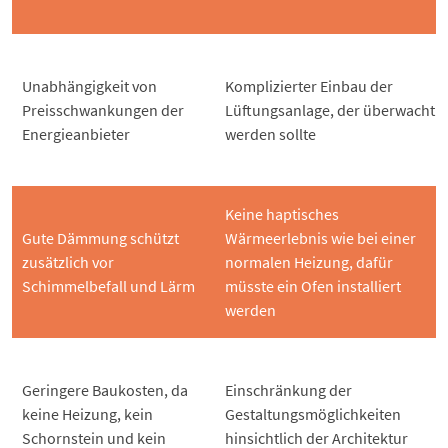
Unabhängigkeit von
Komplizierter Einbau der
Preisschwankungen der
Lüftungsanlage, der überwacht
Energieanbieter
werden sollte
Keine haptisches
Gute Dämmung schützt
Wärmeerlebnis wie bei einer
zusätzlich vor
normalen Heizung, dafür
Schimmelbefall und Lärm
müsste ein Ofen installiert
werden
Geringere Baukosten, da
Einschränkung der
keine Heizung, kein
Gestaltungsmöglichkeiten
Schornstein und kein
hinsichtlich der Architektur