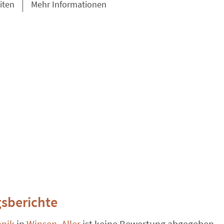
iten
Mehr Informationen
sberichte
hnik
in
Winsen, Aller
ist keine Bewertung abgegeben