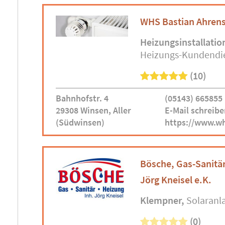
WHS Bastian Ahren
Heizungsinstallatio
Heizungs-Kundendi
(10)
Bahnhofstr. 4
(05143) 665855
29308 Winsen, Aller
E-Mail schreibe
(Südwinsen)
https://www.w
Bösche, Gas-Sanitär
Jörg Kneisel e.K.
Klempner
Solaranl
(0)