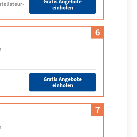
Gratis Angebote
tallateur-
einholen
6
n
Gratis Angebote
einholen
7
n