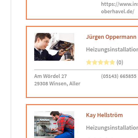
https://www.ins
oberhavel.de/
Jürgen Oppermann
Heizungsinstallatio
(0)
Am Wördel 27
(05143) 665855
29308 Winsen, Aller
Kay Hellström
Heizungsinstallatio