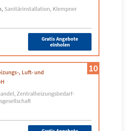
n
Sanitärinstallation
Klempner
Gratis Angebote
einholen
10
zungs-, Luft- und
bH
andel
Zentralheizungsbedarf-
sgesellschaft
Gratis Angebote