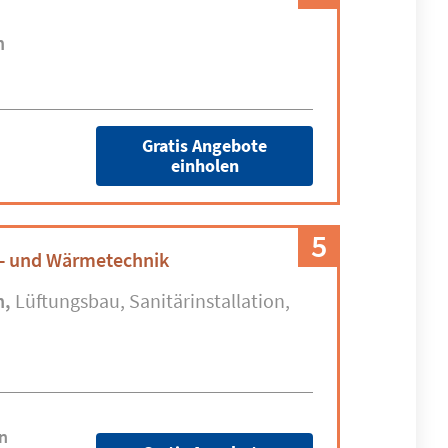
n
Gratis Angebote
einholen
5
e- und Wärmetechnik
n
Lüftungsbau
Sanitärinstallation
n