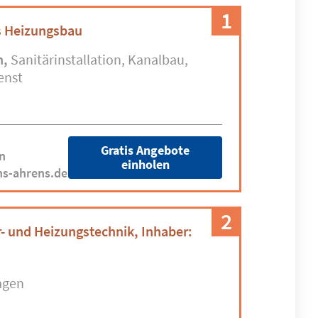
1
s Heizungsbau
n
Sanitärinstallation
Kanalbau
enst
Gratis Angebote
n
einholen
hs-ahrens.de
2
- und Heizungstechnik, Inhaber:
agen