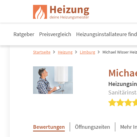
Ratgeber
Preisvergleich
Heizungsinstallateure fin
Startseite
Heizung
Limburg
Michael Wisser Hei
Michae
Heizungsin
Sanitärins
Bewertungen
Öffnungszeiten
Mehr I