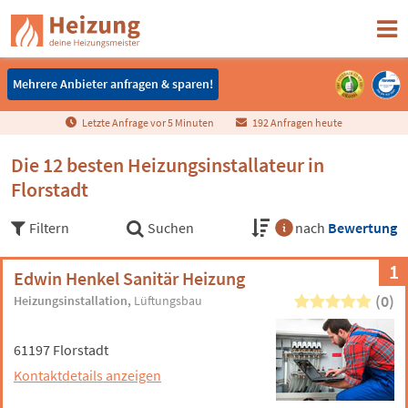
Mehrere Anbieter anfragen & sparen!
Mehrere Anbieter anfragen & sparen!
Letzte Anfrage vor
5
Minuten
192 Anfragen heute
Die 12 besten Heizungsinstallateur in
Florstadt
Filtern
Suchen
nach
Bewertung
1
Edwin Henkel Sanitär Heizung
(0)
Heizungsinstallation
Lüftungsbau
61197 Florstadt
Kontaktdetails anzeigen