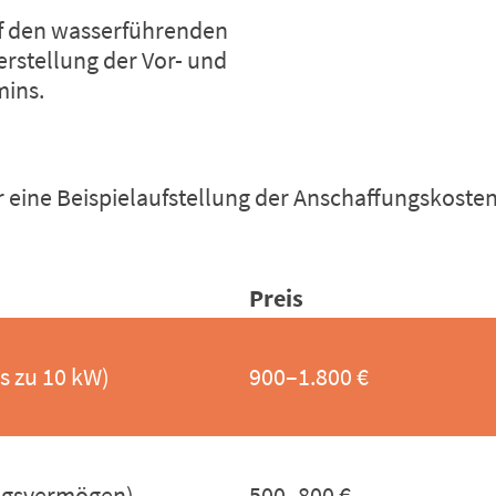
uf den wasserführenden
erstellung der
Vor- und
mins
.
er eine Beispielaufstellung der Anschaffungskost
Preis
s zu 10 kW)
900–1.800 €
ungsvermögen)
500–800 €