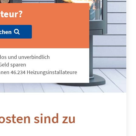
ateur?
chen
los und unverbindlich
 Geld sparen
nnen 46.234 Heizungsinstallateure
sten sind zu