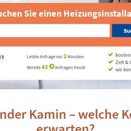
chen Sie einen Heizungsinstall
Su
kosten
2
/5
Letzte Anfrage vor
Minuten
Zeit &
43
Bereits
Anfragen heute
wir ke
nder Kamin – welche Ko
erwarten?