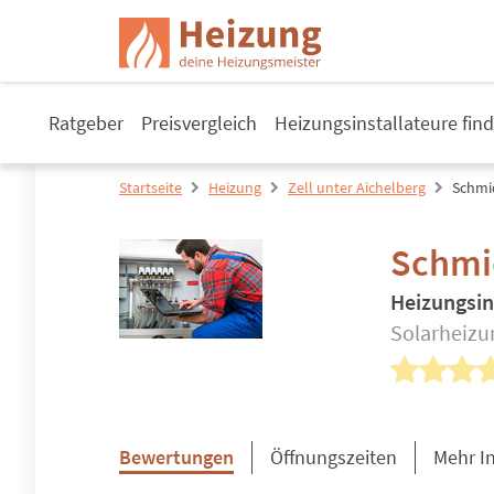
Ratgeber
Preisvergleich
Heizungsinstallateure fin
Startseite
Heizung
Zell unter Aichelberg
Schmi
Schmi
Heizungsin
Solarheizu
Bewertungen
Öffnungszeiten
Mehr I