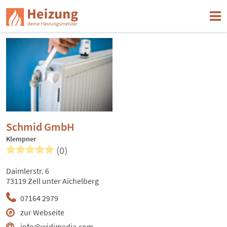
Schmid GmbH
Klempner
(0)
Daimlerstr. 6
73119 Zell unter Aichelberg
07164 2979
zur Webseite
info@widimedia.com