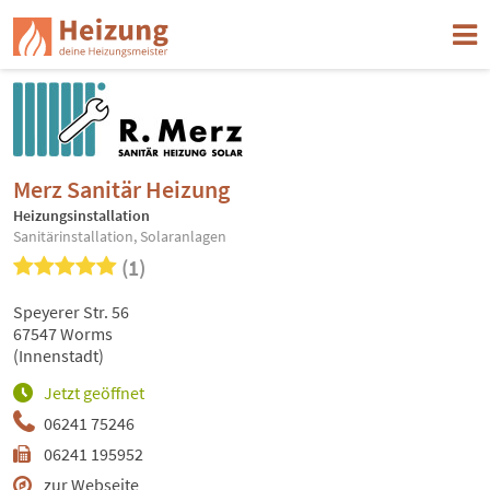
Merz Sanitär Heizung
Heizungsinstallation
Sanitärinstallation, Solaranlagen
(1)
Speyerer Str. 56
67547 Worms
(Innenstadt)
Jetzt geöffnet
06241 75246
06241 195952
zur Webseite