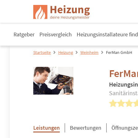
Ratgeber
Preisvergleich
Heizungsinstallateure fin
Startseite
Heizung
Weinheim
FerMan GmbH
FerM
Heizungsin
Sanitärins
Leistungen
Bewertungen
Öffnungsze