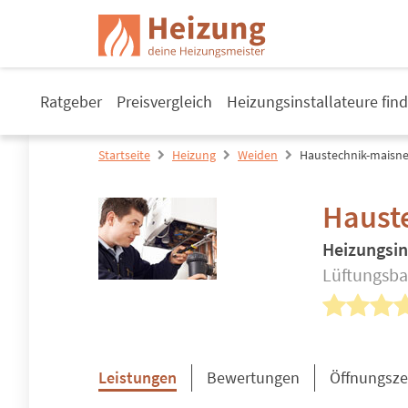
Ratgeber
Preisvergleich
Heizungsinstallateure fin
Startseite
Heizung
Weiden
Haustechnik-maisne
Haust
Heizungsin
Lüftungsba
Leistungen
Bewertungen
Öffnungsze