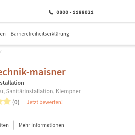
0800 - 1188021
den
Barrierefreiheitserklärung
r
echnik-maisner
stallation
u, Sanitärinstallation, Klempner
(0)
Jetzt bewerten!
iten
Mehr Informationen