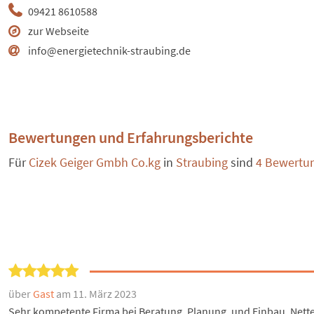
09421 8610588
zur Webseite
info@energietechnik-straubing.de
Bewertungen und Erfahrungsberichte
Für
Cizek Geiger Gmbh Co.kg
in
Straubing
sind
4 Bewertu
über
Gast
am 11. März 2023
Sehr kompetente Firma bei Beratung, Planung, und Einbau. Nettes