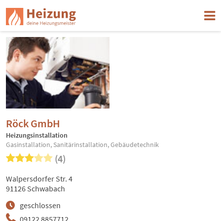
Röck GmbH
Heizungsinstallation
Gasinstallation, Sanitärinstallation, Gebäudetechnik
(4)
Walpersdorfer Str. 4
91126 Schwabach
geschlossen
09122 8857712