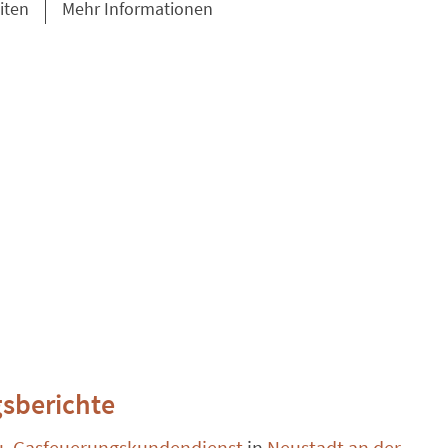
iten
Mehr Informationen
sberichte
u. Gasfeuerungskundendienst
in
Neustadt an der