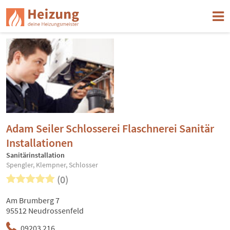
Adam Seiler Schlosserei Flaschnerei Sanitär
Installationen
Sanitärinstallation
Spengler, Klempner, Schlosser
(0)
Am Brumberg 7
95512 Neudrossenfeld
09203 216