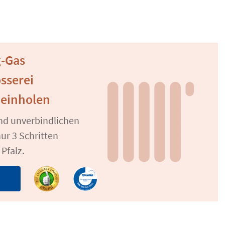
g-Gas
osserei
 einholen
und unverbindlichen
ur 3 Schritten
Pfalz.
n